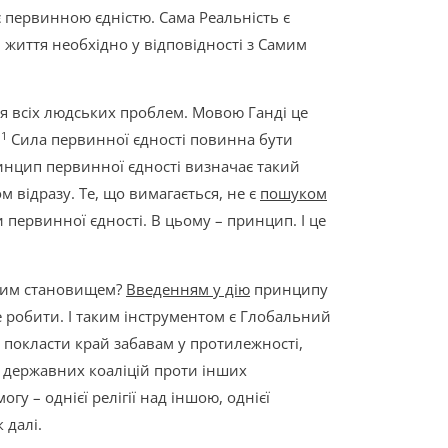
 первинною єдністю. Сама Реальність є
життя необхідно у відповідності з Самим
 всіх людських проблем. Мовою Ганді це
1
.
Сила первинної єдності повинна бути
ринцип первинної єдності визначає такий
м відразу. Те, що вимагається, не є
пошуком
 первинної єдності. В цьому – принцип. І це
овим становищем?
Введенням у дію
принципу
е робити. І таким інструментом є Глобальний
покласти край забавам у протилежності,
 державних коаліцій проти інших
у – однієї релігії над іншою, однієї
 далі.