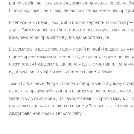
різних сторін, які намагаються досягнути домовленостей, які бу
благо (людське і, не тільки) виявилось таким чином підпорядко
В теперішній ситуації люди, або просто терплять такий стан реч
друге. Таким чином, потрібно говорити про зміну парадигми сві
конкуренцію до прийняття відповідальності за ціле.
В цьому есе, а ще детальніше – у своїй книжці «Не двоє, це – 
стане вираженням «всіх і кожного одночасно», розуміючи під ци
прокинеться і усвідомить, що воно – одна сім’я, навіть, одна «сис
відповідальність за) з усією системою планети Земля.
Такий Глобальний Форум Співпраці створить інституційну структ
єдності як працюючий принцип і, таким чином, повертаючи систем
здатність до самокорекції та самоорганізації. Коротко кажучи, 
питаннями, що мають вплив на планету Земля в загальному, че
самоуправління людьми всього світу.