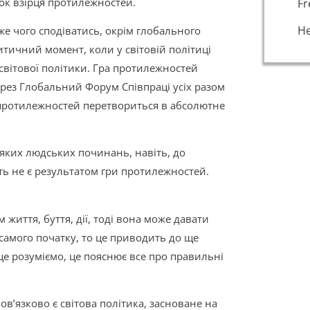
ток взірця протилежностей.
Fr
H
вже чого сподіватись, окрім глобального
итичний момент, коли у світовій політиці
світової політики. Гра протилежностей
ерез Глобальний Форум Співпраці усіх разом
 протилежностей перетвориться в абсолютне
яких людських починань, навіть, до
сть не є результатом гри протилежностей.
м життя, буття, дії, тоді вона може давати
 самого початку, то це приводить до ще
це розуміємо, це пояснює все про правильні
в’язково є світова політика, засноване на