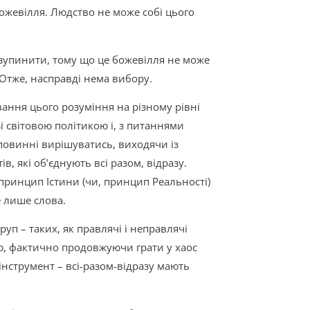
ожевілля. Людство не може собі цього
 зупинити, тому що це божевілля не може
Отже, насправді нема вибору.
ування цього розуміння на різному рівні
і світовою політикою і, з питаннями
повинні вирішуватись, виходячи із
, які об’єднують всі разом, відразу.
принцип Істини (чи, принцип Реальності)
е лише слова.
уп – таких, як правлячі і неправлячі
ію, фактично продовжуючи грати у хаос
нструмент – всі-разом-відразу мають