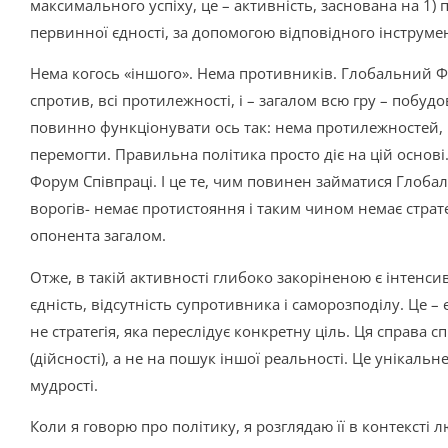
максимального успіху, це – активність, заснована на 1) пр
первинної єдності, за допомогою відповідного інструме
Нема когось «іншого». Нема противників. Глобальний Фор
спротив, всі протилежності, і – загалом всю гру – побуд
повинно функціонувати ось так: нема протилежностей, н
перемогти. Правильна політика просто діє на цій основі
Форум Співпраці. І це те, чим повинен займатися Глоба
ворогів- немає протистояння і таким чином немає страт
опонента загалом.
Отже, в такій активності глибоко закоріненою є інтенс
єдність, відсутність супротивника і саморозподілу. Це –
не стратегія, яка переслідує конкретну ціль. Ця справа
(дійсності), а не на пошук іншої реальності. Це унікаль
мудрості.
Коли я говорю про політику, я розглядаю її в контексті л