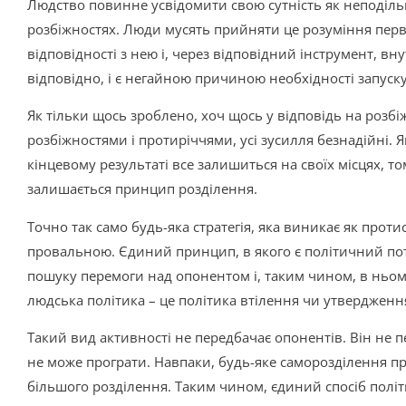
Людство повинне усвідомити свою сутність як неподільн
розбіжностях. Люди мусять прийняти це розуміння перви
відповідності з нею і, через відповідний інструмент, вн
відповідно, і є негайною причиною необхідності запуск
Як тільки щось зроблено, хоч щось у відповідь на розбіж
розбіжностями і протиріччями, усі зусилля безнадійні. Я
кінцевому результаті все залишиться на своїх місцях,
залишається принцип розділення.
Точно так само будь-яка стратегія, яка виникає як прот
провальною. Єдиний принцип, в якого є політичний поте
пошуку перемоги над опонентом і, таким чином, в ньо
людська політика – це політика втілення чи утвердженн
Такий вид активності не передбачає опонентів. Він не п
не може програти. Навпаки, будь-яке саморозділення п
більшого розділення. Таким чином, єдиний спосіб політ