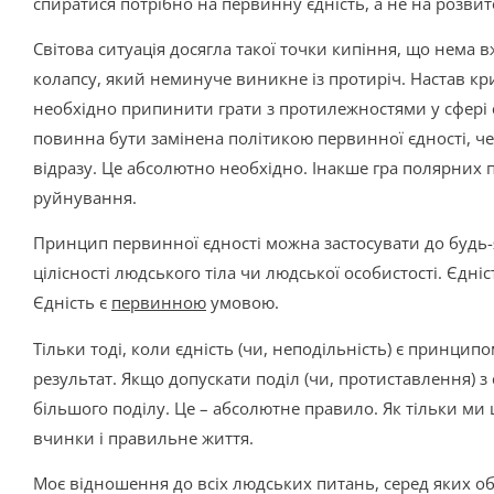
спиратися потрібно на первинну єдність, а не на розви
Світова ситуація досягла такої точки кипіння, що нема 
колапсу, який неминуче виникне із протиріч. Настав кр
необхідно припинити грати з протилежностями у сфері 
повинна бути замінена політикою первинної єдності, ч
відразу. Це абсолютно необхідно. Інакше гра полярних
руйнування.
Принцип первинної єдності можна застосувати до будь-
цілісності людського тіла чи людської особистості. Єдні
Єдність є
первинною
умовою.
Тільки тоді, коли єдність (чи, неподільність) є принципо
результат. Якщо допускати поділ (чи, протиставлення) з
більшого поділу. Це – абсолютне правило. Як тільки ми 
вчинки і правильне життя.
Моє відношення до всіх людських питань, серед яких обо