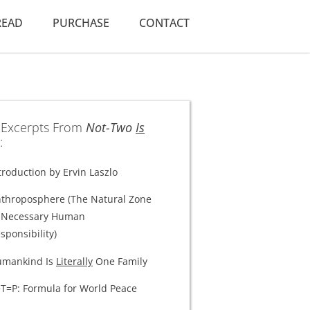
READ
PURCHASE
CONTACT
 Excerpts From
Not-Two
Is
:
troduction by Ervin Laszlo
throposphere (The Natural Zone
 Necessary Human
sponsibility)
umankind Is
Literally
One Family
T=P: Formula for World Peace