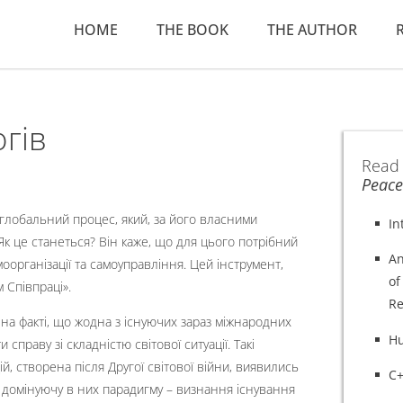
HOME
THE BOOK
THE AUTHOR
огів
Read
Peace
 глобальний процес, який, за його власними
In
Як це станеться? Він каже, що для цього потрібний
An
організації та самоуправління. Цей інструмент,
of
 Співпраці».
Re
на факті, що жодна з існуючих зараз міжнародних
H
 справу зі складністю світової ситуації. Такі
ій, створена після Другої світової війни, виявились
C+
 домінуючу в них парадигму – визнання існування