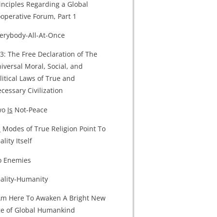
inciples Regarding a Global
operative Forum, Part 1
erybody-All-At-Once
3: The Free Declaration of The
iversal Moral, Social, and
litical Laws of True and
cessary Civilization
wo
Is
Not-Peace
l
Modes of True Religion Point To
ality Itself
 Enemies
ality-Humanity
Am Here To Awaken A Bright New
e of Global Humankind