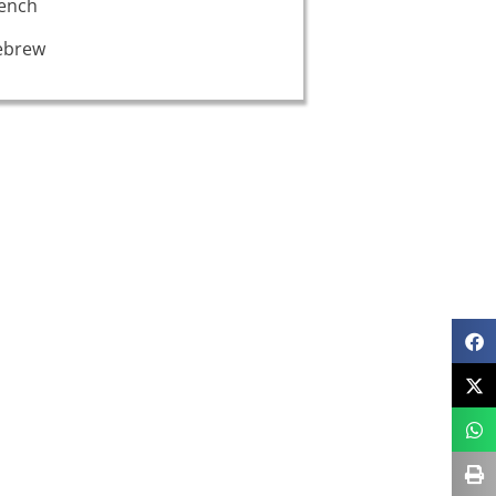
ench
ebrew