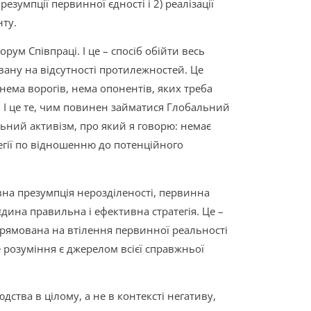
езумпції первинної єдності і 2) реалізації
нту.
ум Співпраці. І це – спосіб обійти весь
овану на відсутності протилежностей. Це
ема ворогів, нема опонентів, яких треба
. І це те, чим повинен займатися Глобальний
льний активізм, про який я говорю: немає
егії по відношенню до потенційного
ивна презумпція нерозділеності, первинна
 єдина правильна і ефективна стратегія. Це –
 спрямована на втілення первинної реальності
не розуміння є джерелом всієї справжньої
юдства в цілому, а не в контексті негативу,