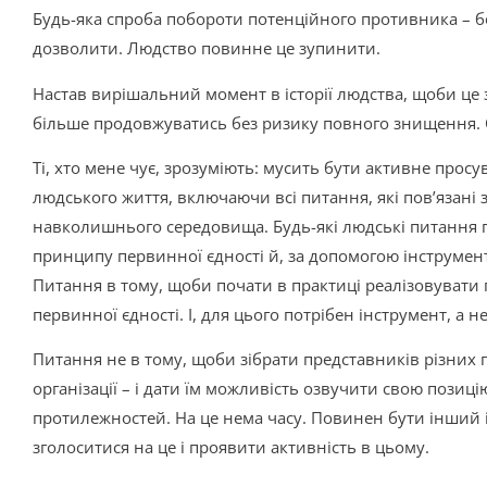
Будь-яка спроба побороти потенційного противника – б
дозволити. Людство повинне це зупинити.
Настав вирішальний момент в історії людства, щоби це
більше продовжуватись без ризику повного знищення. 
Ті, хто мене чує, зрозуміють: мусить бути активне прос
людського життя, включаючи всі питання, які пов’язані з
навколишнього середовища. Будь-які людські питання 
принципу первинної єдності й, за допомогою інструментів
Питання в тому, щоби почати в практиці реалізовувати 
первинної єдності. І, для цього потрібен інструмент, а н
Питання не в тому, щоби зібрати представників різних гр
організації – і дати їм можливість озвучити свою позиц
протилежностей. На це нема часу. Повинен бути інший і
зголоситися на це і проявити активність в цьому.