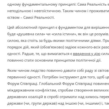
одному фундаментальному принципі: Сама Реальність є
неподільною і неегоїстичною. Таким чином і проживати 
єством – Самої Реальності.
Цей абсолютний принцип є фундаментом для вирішення
буде «душевна сила» чи «сила істини», як він це розумів
силою, яка стоїть за будь-якими політичними діями. П
порядок дій, який (обов’язково) задіює кожного-всіх разо
єдності. Радше, те, що вимагається є
введення у дію
сили
повинно стати основним принципом політичної дії.
Яким чином людство повинно давати собі раду зі світ
первинної єдності. Потрібен інструмент для того, щоб ц
Форум Співпраці. Глобальний Форум Співпраці повинен 
міждержавним конфліктам, спробам створення великих
державних коаліцій в спробі отримати над кимось перемог
держави (чи, групи держав) над іншою (чи, іншими) і, так