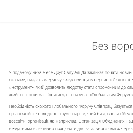
Без вор
У поданому нижче есе Друг Світу Аді Да закликає почати новий
словами, надасть «керуючу силу» принципу первинної єдності. 
«інструмент», який дозволить людству стати спроможним до само
який ще тільки має з’явитися, він називає «Глобальним Форумом
Необхідність схожого Глобального Форуму Співпраці базується 
організацій не володіє інструментарієм, який би дозволяв їй мати
всесвітні організації, як, наприклад, Організація Об’єднаних Нац
нездатними ефективно працювати для загального блага, через