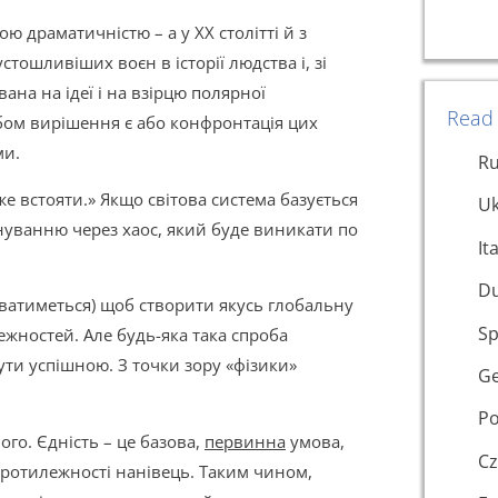
ою драматичністю – а у ХХ столітті й з
ошливіших воєн в історії людства і, зі
ана на ідеї і на взірцю полярної
Read 
бом вирішення є або конфронтація цих
ми.
Ru
е встояти.» Якщо світова система базується
Uk
нуванню через хаос, який буде виникати по
It
D
уватиметься) щоб створити якусь глобальну
Sp
ежностей. Але будь-яка така спроба
ти успішною. З точки зору «фізики»
G
Po
го. Єдність – це базова,
первинна
умова,
Cz
 протилежності нанівець. Таким чином,