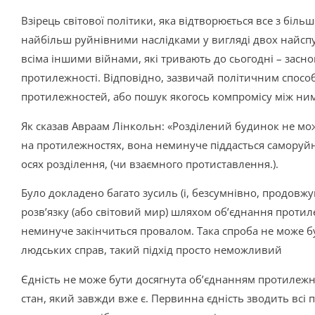
Взірець світової політики, яка відтворюється все з більш
найбільш руйнівними наслідками у вигляді двох найспуст
всіма іншими війнами, які тривають до сьогодні – заснов
протилежності. Відповідно, зазвичай політичним спосо
протилежностей, або пошук якогось компромісу між ни
Як сказав Авраам Лінкольн: «Розділений будинок не мож
на протилежностях, вона неминуче піддасться саморуй
осях розділення, (чи взаємного протиставлення.).
Було докладено багато зусиль (і, безсумнівно, продовж
розв’язку (або світовий мир) шляхом об’єднання протил
неминуче закінчиться провалом. Така спроба не може бу
людських справ, такий підхід просто неможливий
Єдність не може бути досягнута об’єднанням протилежно
стан, який завжди вже є. Первинна єдність зводить всі