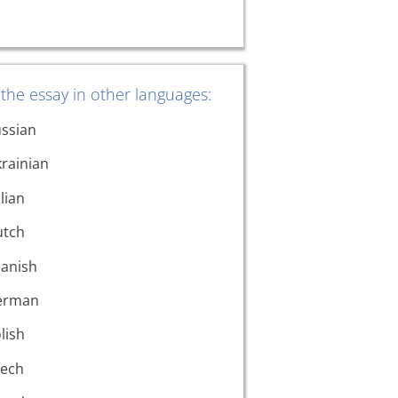
the essay in other languages:
ssian
rainian
alian
utch
anish
erman
lish
ech