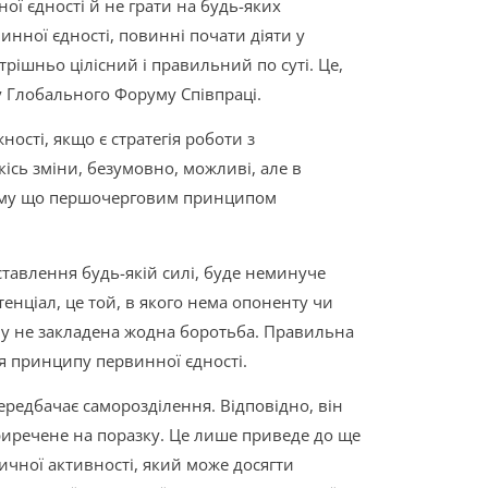
ої єдності й не грати на будь-яких
нної єдності, повинні почати діяти у
утрішньо цілісний і правильний по суті. Це,
у Глобального Форуму Співпраці.
ності, якщо є стратегія роботи з
кісь зміни, безумовно, можливі, але в
 тому що першочерговим принципом
иставлення будь-якій силі, буде неминуче
нціал, це той, в якого нема опоненту чи
му не закладена жодна боротьба. Правильна
я принципу первинної єдності.
ередбачає саморозділення. Відповідно, він
риречене на поразку. Це лише приведе до ще
ичної активності, який може досягти