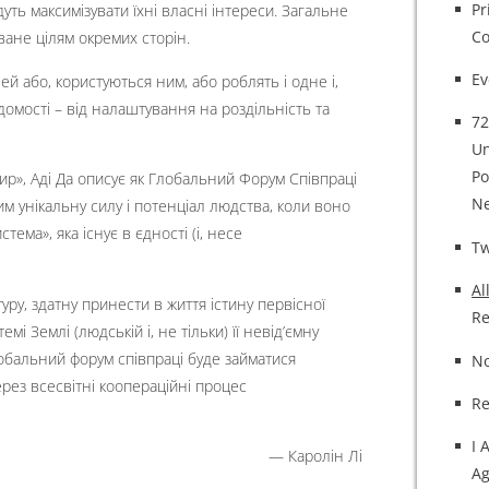
Pr
дуть максимізувати їхні власні інтереси. Загальне
Co
ване цілям окремих сторін.
Ev
ей або, користуються ним, або роблять і одне і,
домості – від налаштування на роздільність та
72
Un
Po
Мир», Аді Да описує як Глобальний Форум Співпраці
Ne
м унікальну силу і потенціал людства, коли воно
тема», яка існує в єдності (і, несе
T
Al
уру, здатну принести в життя істину первісної
Re
і Землі (людській і, не тільки) її невід’ємну
Глобальний форум співпраці буде займатися
No
рез всесвітні коопераційні процес
Re
I 
— Каролін Лі
Ag