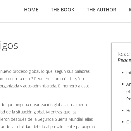
HOME
THE BOOK
THE AUTHOR
igos
Read
Peace
 nuevo proceso global, lo que, según sus palabras,
In
Cómo ocurrirá esto? Requiere, como él dice, “un
An
-organizada y auto-administrada. El nombró a este
of
Re
 de que ninguna organización global actualmente-
H
d de la situación global. Mientras que las
cieron después de la Segunda Guerra Mundial, ellas
C+
ar de la totalidad debido al prevaleciente paradigma