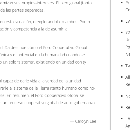
Pr
izan sus propios-intereses. El bien global (tanto
Co
de las partes separadas.
Ev
o esta situación, o explotándola, o ambos. Por lo
ación y competencia a la de asumir la
72
Un
Po
di Da describe cómo el Foro Cooperativo Global
Ne
 única y el potencial en la humanidad cuando se
o un solo “sistema”, existiendo en unidad con (y
T
Al
l capaz de darle vida a la verdad de la unidad
Re
urarle al sistema de la Tierra (tanto humano como no-
rse. En resumen, el Foro Cooperativo Global se
No
de un proceso cooperativo global de auto-gobernanza
Re
I 
— Carolyn Lee
Ag