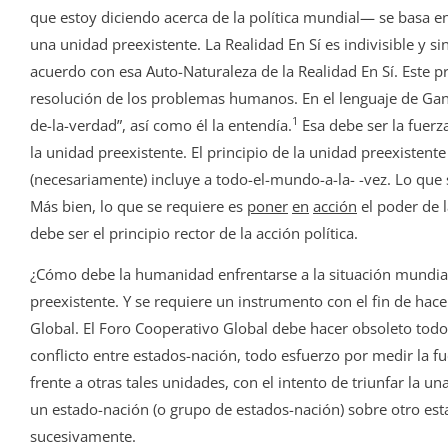
que estoy diciendo acerca de la política mundial— se basa en
una unidad preexistente. La Realidad En Sí es indivisible y sin
acuerdo con esa Auto-Naturaleza de la Realidad En Sí. Este p
resolución de los problemas humanos. En el lenguaje de Gandh
1
de-la-verdad”, así como él la entendía.
Esa debe ser la fuerz
la unidad preexistente. El principio de la unidad preexisten
(necesariamente) incluye a todo-el-mundo-a-la- -vez. Lo que
Más bien, lo que se requiere es
poner
en
acción
el poder de l
debe ser el principio rector de la acción política.
¿Cómo debe la humanidad enfrentarse a la situación mundia
preexistente. Y se requiere un instrumento con el fin de hac
Global. El Foro Cooperativo Global debe hacer obsoleto todo
conflicto entre estados-nación, todo esfuerzo por medir la 
frente a otras tales unidades, con el intento de triunfar la un
un estado-nación (o grupo de estados-nación) sobre otro est
sucesivamente.