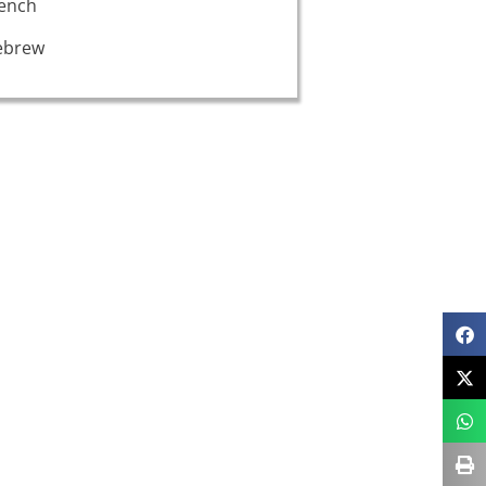
ench
ebrew