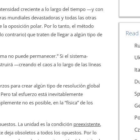
ntensidad creciente a lo largo del tiempo —y con
rras mundiales devastadoras y todas las otras
e la oposición polar. Por lo tanto, el método
Read 
o contrario) que traten de llegar a algún tipo de
Ru
sma no puede permanecer.” Si el sistema-
Uk
ruirá —creando el caos a lo largo de las líneas
It
D
rzos para crear algún tipo de resolución global
Sp
 Pero tal esfuerzo está inevitablemente
lemente no es posible, en la “física” de los
G
Po
uestos. La unidad es la condición
preexistente
,
Cz
te deja obsoletos a todos los opuestos. Por lo