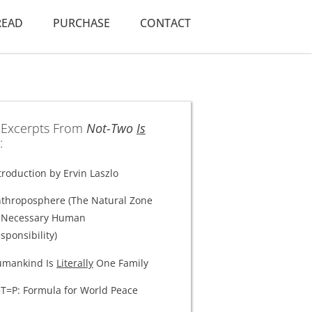
READ
PURCHASE
CONTACT
 Excerpts From
Not-Two
Is
:
troduction by Ervin Laszlo
throposphere (The Natural Zone
 Necessary Human
sponsibility)
umankind Is
Literally
One Family
T=P: Formula for World Peace