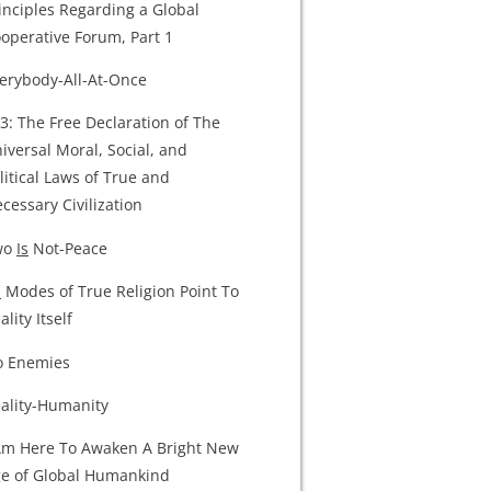
inciples Regarding a Global
operative Forum, Part 1
erybody-All-At-Once
3: The Free Declaration of The
iversal Moral, Social, and
litical Laws of True and
cessary Civilization
wo
Is
Not-Peace
l
Modes of True Religion Point To
ality Itself
 Enemies
ality-Humanity
Am Here To Awaken A Bright New
e of Global Humankind