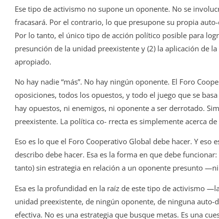
Ese tipo de activismo no supone un oponente. No se involucra
fracasará. Por el contrario, lo que presupone su propia auto-
Por lo tanto, el único tipo de acción político posible para logr
presunción de la unidad preexistente y (2) la aplicación de l
apropiado.
No hay nadie “más”. No hay ningún oponente. El Foro Cooper
oposiciones, todos los opuestos, y todo el juego que se ba
hay opuestos, ni enemigos, ni oponente a ser derrotado. Sim
preexistente. La política co- rrecta es simplemente acerca de
Eso es lo que el Foro Cooperativo Global debe hacer. Y eso e
describo debe hacer. Esa es la forma en que debe funcionar: 
tanto) sin estrategia en relación a un oponente presunto —n
Esa es la profundidad en la raíz de este tipo de acti­vismo —l
unidad preexistente, de ningún oponente, de ninguna auto-div
efectiva. No es una estrategia que busque metas. Es una cue