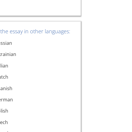
the essay in other languages:
ssian
rainian
alian
utch
anish
erman
lish
ech